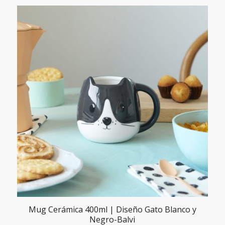
de
forma
descendente
Mug Cerámica 400ml | Diseño Gato Blanco y
Negro-Balvi