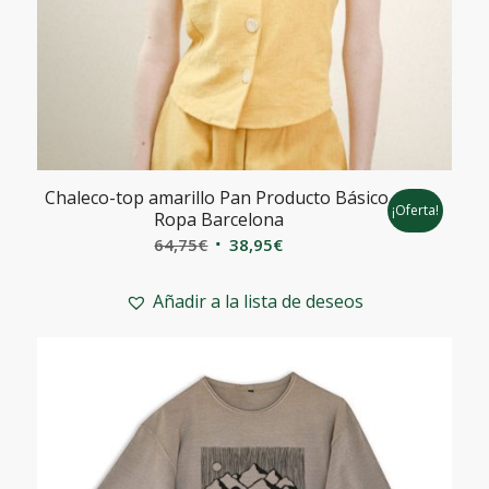
Chaleco-top amarillo Pan Producto Básico.
¡Oferta!
Ropa Barcelona
El
El
64,75
€
38,95
€
precio
precio
original
actual
Añadir a la lista de deseos
era:
es:
64,75€.
38,95€.