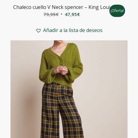
Chaleco cuello V Neck spencer – King Loui
¡Oferta!
El
El
79,95
€
47,95
€
precio
precio
original
actual
Añadir a la lista de deseos
era:
es:
79,95€.
47,95€.