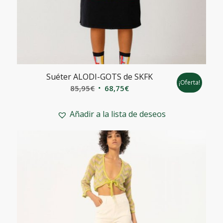
Suéter ALODI-GOTS de SKFK
¡Oferta!
El
El
85,95
€
68,75
€
precio
precio
original
actual
Añadir a la lista de deseos
era:
es:
85,95€.
68,75€.