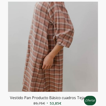
Vestido Pan Producto Básico cuadros Teja
¡Oferta!
El
El
89,75
€
53,85
€