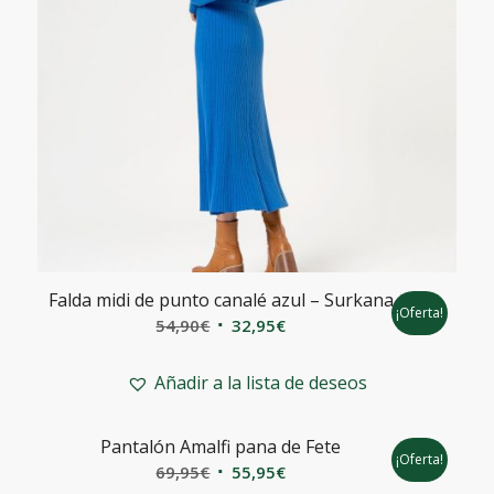
Falda midi de punto canalé azul – Surkana
¡Oferta!
El
El
54,90
€
32,95
€
precio
precio
original
actual
Añadir a la lista de deseos
era:
es:
54,90€.
32,95€.
Pantalón Amalfi pana de Fete
¡Oferta!
El
El
69,95
€
55,95
€