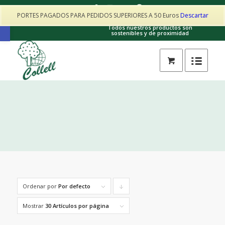
PORTES PAGADOS PARA PEDIDOS SUPERIORES A 50 Euros
Descartar
Contacto: collellhorta@gmail.com · 605017025
Abrir barra de herramientas
Todos nuestros productos son
sostenibles y de proximidad
Ordenar por
Por defecto
Pulsa
para
Mostrar
30 Artículos por página
ordenar