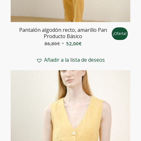
Pantalón algodón recto, amarillo Pan
¡Oferta!
Producto Básico
El
El
86,80
€
52,00
€
precio
precio
original
actual
Añadir a la lista de deseos
era:
es:
86,80€.
52,00€.