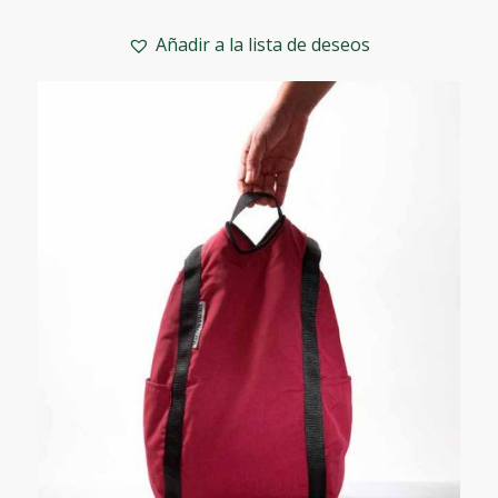
precio
precio
original
actual
Añadir a la lista de deseos
era:
es:
89,75€.
53,85€.