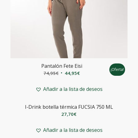
Pantalón Fete Eisi
¡Oferta!
El
El
74,95
€
44,95
€
precio
precio
original
actual
Añadir a la lista de deseos
era:
es:
74,95€.
44,95€.
I-Drink botella térmica FUCSIA 750 ML
27,70
€
Añadir a la lista de deseos