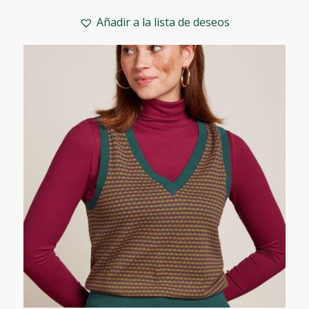
precio
precio
original
actual
Añadir a la lista de deseos
era:
es:
69,95€.
55,95€.