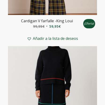
Cardigan V farfalle -King Loui
¡Oferta!
El
El
99,95
€
59,95
€
precio
precio
original
actual
Añadir a la lista de deseos
era:
es:
99,95€.
59,95€.