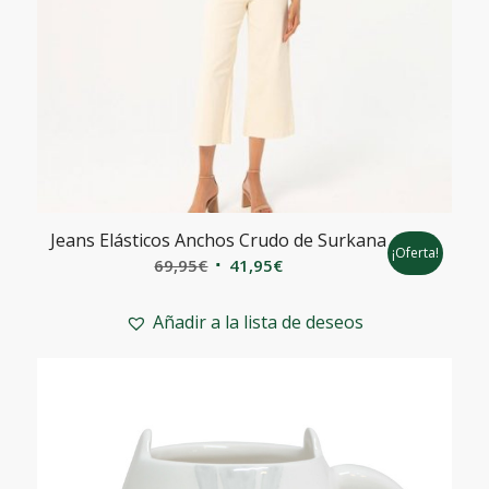
Jeans Elásticos Anchos Crudo de Surkana
¡Oferta!
El
El
69,95
€
41,95
€
precio
precio
original
actual
Añadir a la lista de deseos
era:
es:
69,95€.
41,95€.