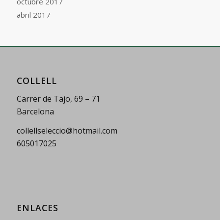
octubre 2017
abril 2017
COLLELL
Carrer de Tajo, 69 – 71
Barcelona
collellseleccio@hotmail.com
605017025
ENLACES