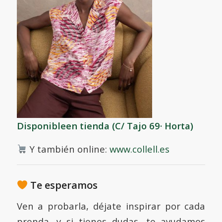
Dispon
ible
en tie
nda
(C/ Tajo 69· Horta)
Y también online:
www.collell.es
Te esperamos
Ven a probarla, déjate inspirar por cada
prenda, y si tienes dudas, te ayudamos