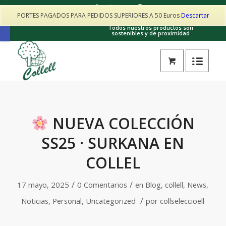
PORTES PAGADOS PARA PEDIDOS SUPERIORES A 50 Euros
Descartar
Contacto: collellhorta@gmail.com · 605017025
Abrir barra de herramientas
Todos nuestros productos son
sostenibles y de proximidad
NUEVA COLECCIÓN
SS25 · SURKANA EN
COLLEL
/
/
17 mayo, 2025
0 Comentarios
en
Blog
,
collell
,
News
,
/
Noticias
,
Personal
,
Uncategorized
por
collseleccioell