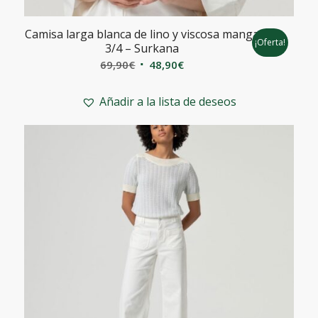
Camisa larga blanca de lino y viscosa manga
¡Oferta!
3/4 – Surkana
El
El
69,90
€
48,90
€
precio
precio
original
actual
Añadir a la lista de deseos
era:
es:
69,90€.
48,90€.