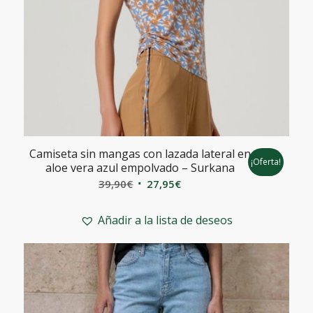
Camiseta sin mangas con lazada lateral en
¡Oferta!
aloe vera azul empolvado – Surkana
El
El
39,90
€
27,95
€
precio
precio
original
actual
Añadir a la lista de deseos
era:
es:
39,90€.
27,95€.