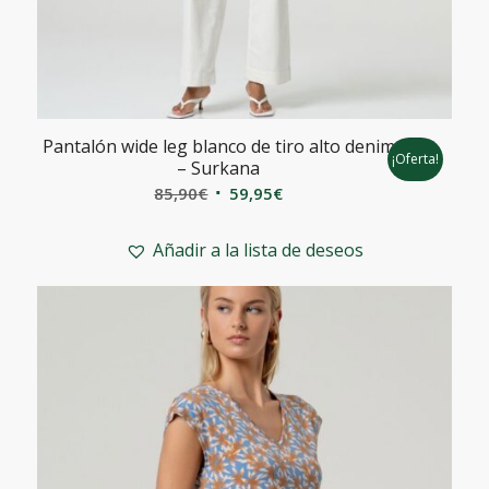
Pantalón wide leg blanco de tiro alto denim
¡Oferta!
– Surkana
El
El
85,90
€
59,95
€
precio
precio
original
actual
Añadir a la lista de deseos
era:
es:
85,90€.
59,95€.