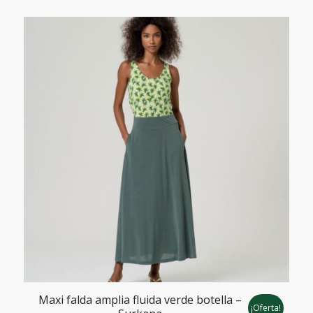
era:
es:
45,00€.
31,50€.
Maxi falda amplia fluida verde botella –
¡Oferta!