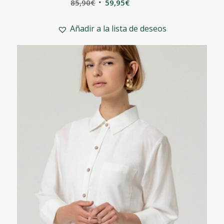
El
El
85,90
€
59,95
€
precio
precio
original
actual
Añadir a la lista de deseos
era:
es:
85,90€.
59,95€.