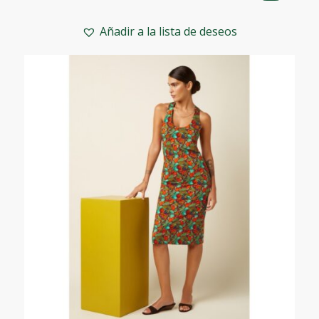
precio
precio
original
actual
Añadir a la lista de deseos
era:
es:
89,95€.
62,95€.