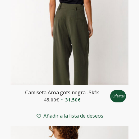
Camiseta Aroa.gots negra -Skfk
¡Oferta!
El
El
45,00
€
31,50
€
precio
precio
original
actual
Añadir a la lista de deseos
era:
es:
45,00€.
31,50€.