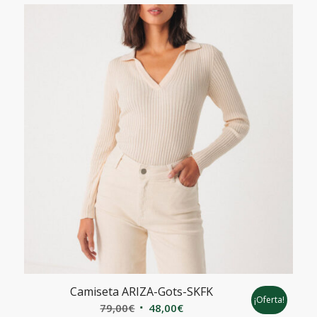
74,90€.
52,50€.
Camiseta ARIZA-Gots-SKFK
¡Oferta!
El
El
79,00
€
48,00
€