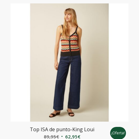
de
forma
descendente
Top ISA de punto-King Loui
¡Oferta!
El
El
89,95
€
62,95
€