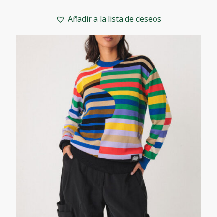
precio
precio
original
actual
Añadir a la lista de deseos
era:
es:
79,00€.
48,00€.