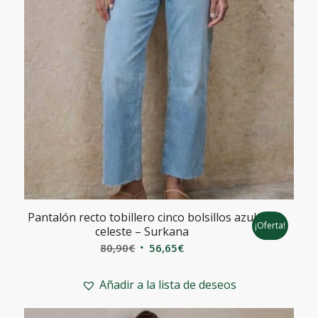
Pantalón recto tobillero cinco bolsillos azul
¡Oferta!
celeste – Surkana
El
El
80,90
€
56,65
€
precio
precio
original
actual
Añadir a la lista de deseos
era:
es:
80,90€.
56,65€.