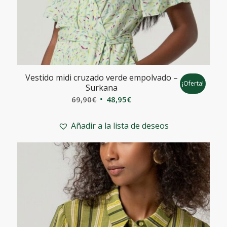
Vestido midi cruzado verde empolvado –
¡Oferta!
Surkana
El
El
69,90
€
48,95
€
precio
precio
original
actual
Añadir a la lista de deseos
era:
es:
69,90€.
48,95€.