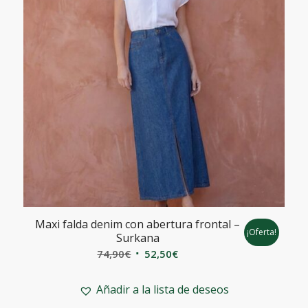
Maxi falda denim con abertura frontal –
¡Oferta!
Surkana
El
El
74,90
€
52,50
€
precio
precio
original
actual
Añadir a la lista de deseos
era:
es: