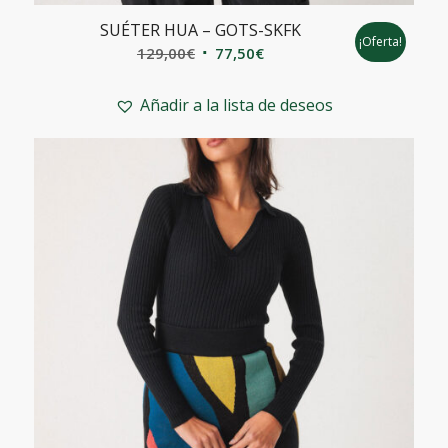
SUÉTER HUA – GOTS-SKFK
¡Oferta!
El
El
129,00
€
77,50
€
precio
precio
original
actual
Añadir a la lista de deseos
era:
es:
129,00€.
77,50€.