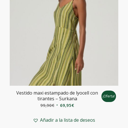
Vestido maxi estampado de lyocell con
¡Oferta!
tirantes – Surkana
El
El
99,90
€
69,95
€
precio
precio
original
actual
Añadir a la lista de deseos
era:
es: