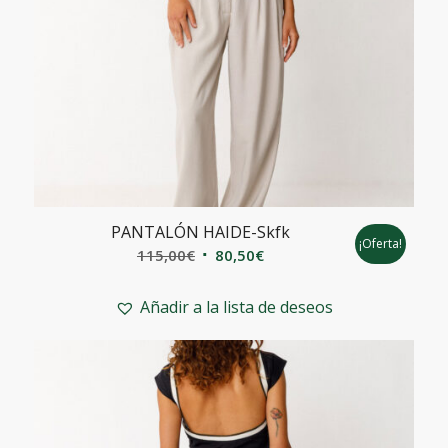
PANTALÓN HAIDE-Skfk
¡Oferta!
El
El
115,00
€
80,50
€
precio
precio
original
actual
Añadir a la lista de deseos
era:
es:
115,00€.
80,50€.