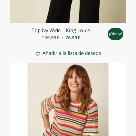
Top Ivy Wide – King Louie
¡Oferta!
El
El
109,95
€
76,95
€
precio
precio
original
actual
Añadir a la lista de deseos
era:
es:
109,95€.
76,95€.