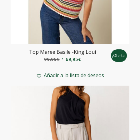
Top Maree Basile -King Loui
¡Oferta!
El
El
99,95
€
69,95
€
precio
precio
original
actual
Añadir a la lista de deseos
era:
es:
99,95€.
69,95€.