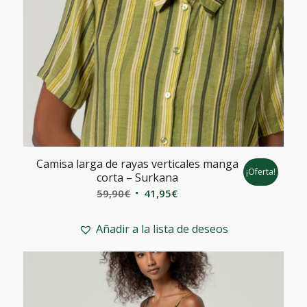
Camisa larga de rayas verticales manga
¡Oferta!
corta – Surkana
El
El
59,90
€
41,95
€
precio
precio
original
actual
Añadir a la lista de deseos
era:
es:
59,90€.
41,95€.