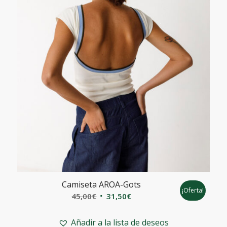
Camiseta AROA-Gots
¡Oferta!
El
El
45,00
€
31,50
€
precio
precio
original
actual
Añadir a la lista de deseos