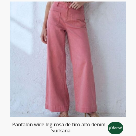
99,90€.
69,95€.
Pantalón wide leg rosa de tiro alto denim –
¡Oferta!
Surkana