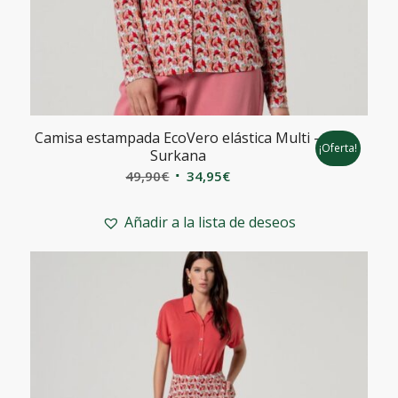
Camisa estampada EcoVero elástica Multi –
¡Oferta!
Surkana
El
El
49,90
€
34,95
€
precio
precio
original
actual
Añadir a la lista de deseos
era:
es:
49,90€.
34,95€.