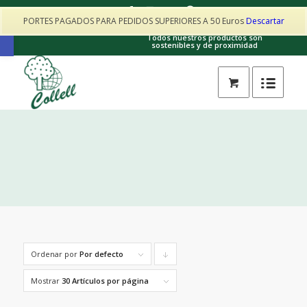
PORTES PAGADOS PARA PEDIDOS SUPERIORES A 50 Euros
Descartar
Contacto: collellhorta@gmail.com · 605017025
Abrir barra de herramientas
Todos nuestros productos son
sostenibles y de proximidad
Ordenar por
Por defecto
Pulsa
para
Mostrar
30 Artículos por página
ordenar