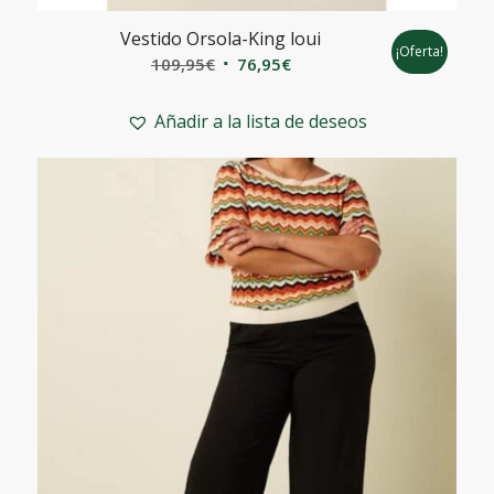
Vestido Orsola-King loui
¡Oferta!
El
El
109,95
€
76,95
€
precio
precio
original
actual
Añadir a la lista de deseos
era:
es:
109,95€.
76,95€.