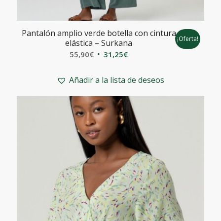
Pantalón amplio verde botella con cintura
¡Oferta!
elástica – Surkana
El
El
55,90
€
31,25
€
precio
precio
original
actual
Añadir a la lista de deseos
era:
es:
55,90€.
31,25€.