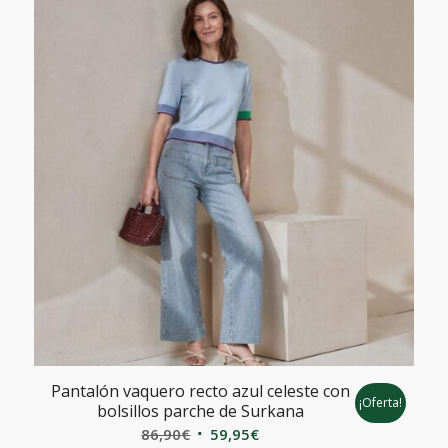
Pantalón vaquero recto azul celeste con
¡Oferta!
bolsillos parche de Surkana
El
El
86,90
€
59,95
€