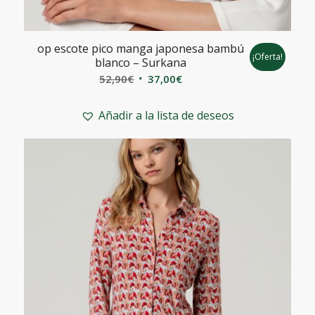
op escote pico manga japonesa bambú
¡Oferta!
blanco – Surkana
El
El
52,90
€
37,00
€
precio
precio
original
actual
Añadir a la lista de deseos
era:
es:
52,90€.
37,00€.