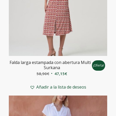
Falda larga estampada con abertura Multi –
¡Oferta!
Surkana
El
El
58,90
€
47,15
€
precio
precio
original
actual
Añadir a la lista de deseos
era:
es:
58,90€.
47,15€.