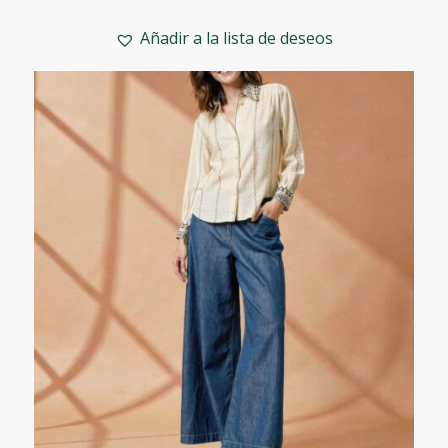
precio
precio
original
actual
Añadir a la lista de deseos
era:
es:
86,90€.
59,95€.