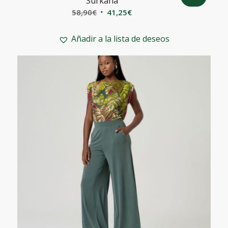
Surkana
El
El
58,90
€
41,25
€
precio
precio
original
actual
Añadir a la lista de deseos
era:
es:
58,90€.
41,25€.