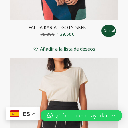
FALDA KARIA – GOTS-SKFK
¡Oferta!
El
El
79,00
€
39,50
€
precio
precio
original
actual
Añadir a la lista de deseos
era:
es:
79,00€.
39,50€.
ES
¿Cómo puedo ayudarte?