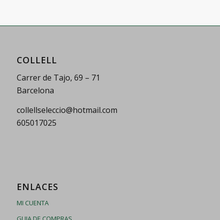
COLLELL
Carrer de Tajo, 69 – 71
Barcelona
collellseleccio@hotmail.com
605017025
ENLACES
MI CUENTA
GUIA DE COMPRAS