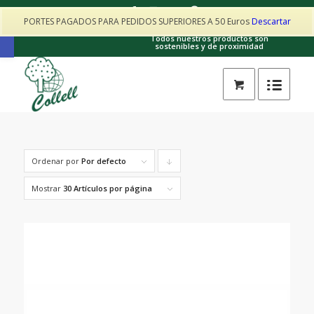
PORTES PAGADOS PARA PEDIDOS SUPERIORES A 50 Euros
Descartar
Contacto: collellhorta@gmail.com · 605017025
Abrir barra de herramientas
Todos nuestros productos son
sostenibles y de proximidad
Ordenar por
Por defecto
Pulsa
para
Mostrar
30 Artículos por página
ordenar
de
forma
descendente