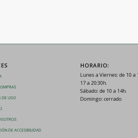
CES
HORARIO:
Lunes a Viernes: de 10 a 
A
17 a 20:30h.
COMPRAS
Sábado: de 10 a 14h.
 DE USO
Domingo: cerrado
O
OSOTROS
IÓN DE ACCESIBILIDAD