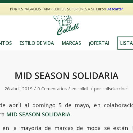
Todos nuestros productos son sostenibles y de proximidad
PORTES PAGADOS PARA PEDIDOS SUPERIORES A 50 Euros
Descartar
NTOS
ESTILO DE VIDA
MARCAS
¡OFERTA!
LISTA
MID SEASON SOLIDARIA
/
/
/
26 abril, 2019
0 Comentarios
en
collell
por
collseleccioell
de abril al domingo 5 de mayo, en colaborac
tra
MID SEASON SOLIDARIA.
a en la mayoría de marcas de moda se están l