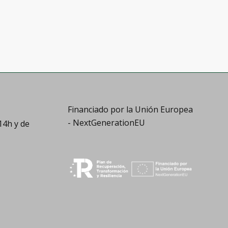
Financiado por la Unión Europea
- NextGenerationEU
14h y de