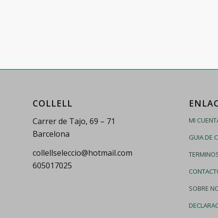
COLLELL
ENLA
Carrer de Tajo, 69 – 71
MI CUENT
Barcelona
GUIA DE 
collellseleccio@hotmail.com
TERMINOS
605017025
CONTACT
SOBRE N
DECLARAC