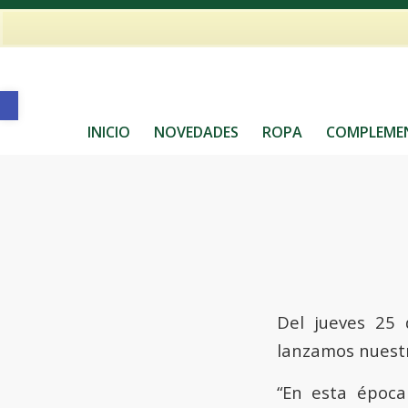
Contacto: collellhorta@gmail.com · 605017025
Abrir barra de herramientas
INICIO
NOVEDADES
ROPA
COMPLEME
Del jueves 25 
lanzamos nues
“En esta époc