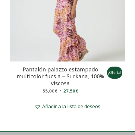
Pantalón palazzo estampado
¡Oferta!
multicolor fucsia – Surkana, 100%
viscosa
El
El
55,00
€
27,50
€
precio
precio
original
actual
Añadir a la lista de deseos
era:
es:
55,00€.
27,50€.