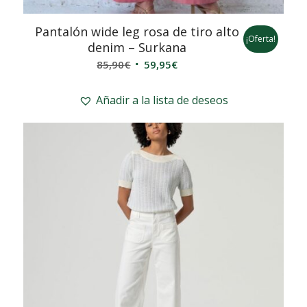
Pantalón wide leg rosa de tiro alto
¡Oferta!
denim – Surkana
El
El
85,90
€
59,95
€
precio
precio
original
actual
Añadir a la lista de deseos
era:
es:
85,90€.
59,95€.