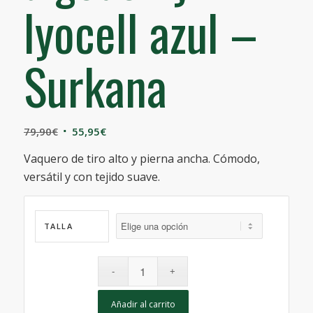
lyocell azul –
Surkana
El
El
79,90
€
55,95
€
precio
precio
Vaquero de tiro alto y pierna ancha. Cómodo,
original
actual
versátil y con tejido suave.
era:
es:
79,90€.
55,95€.
TALLA
Añadir al carrito