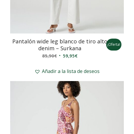
Pantalón wide leg blanco de tiro alto
¡Oferta!
denim – Surkana
El
El
85,90
€
59,95
€
precio
precio
original
actual
Añadir a la lista de deseos
era:
es:
85,90€.
59,95€.